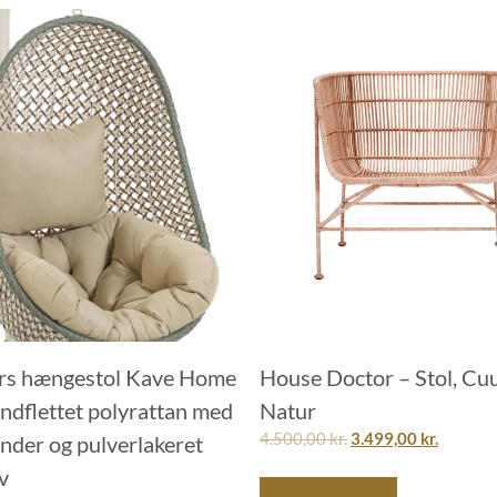
s hængestol Kave Home
House Doctor – Stol, Cu
åndflettet polyrattan med
Natur
4.500,00
kr.
3.499,00
kr.
nder og pulverlakeret
iv