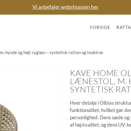
Vi anbefaler webshoppen her
FORSIDE
RATT
. hynde og højt ryglæn – syntetisk rattan og teaktræ
KAVE HOME O
LÆNESTOL, M.
SYNTETISK RA
Hver detalje i Olbias strukt
funktionalitet, hvilket gør d
personlighed. Dens sæde og 
af høj kvalitet, og dens UV-b