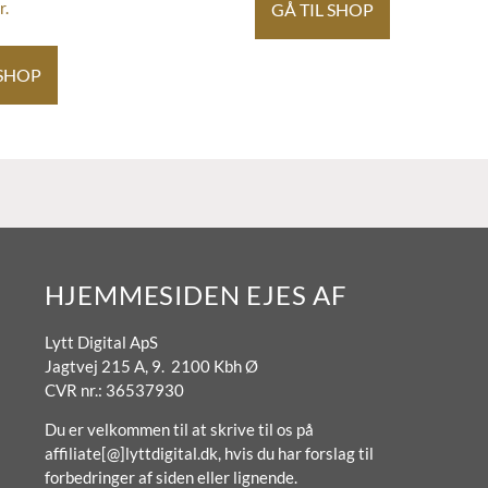
GÅ TIL SHOP
r.
 SHOP
HJEMMESIDEN EJES AF
Lytt Digital ApS
Jagtvej 215 A, 9. 2100 Kbh Ø
CVR nr.: 36537930
Du er velkommen til at skrive til os på
affiliate[@]lyttdigital.dk, hvis du har forslag til
forbedringer af siden eller lignende.