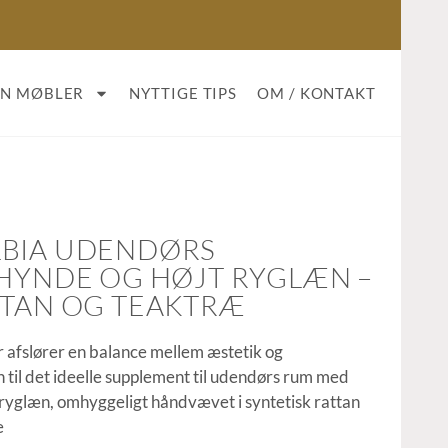
AN MØBLER
NYTTIGE TIPS
OM / KONTAKT
LBIA UDENDØRS
 HYNDE OG HØJT RYGLÆN –
TTAN OG TEAKTRÆ
ur afslører en balance mellem æstetik og
en til det ideelle supplement til udendørs rum med
ryglæn, omhyggeligt håndvævet i syntetisk rattan
e