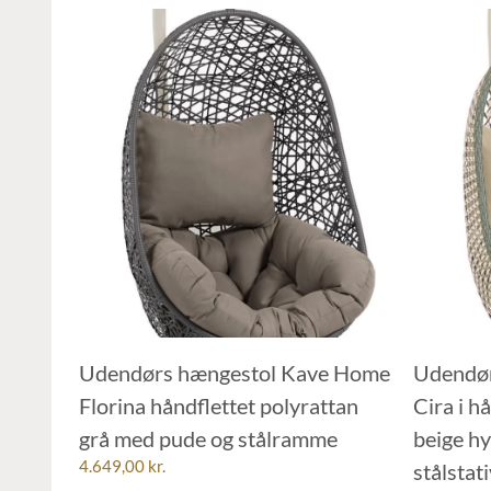
Udendørs hængestol Kave Home
Udendør
Florina håndflettet polyrattan
Cira i h
grå med pude og stålramme
beige hy
4.649,00
kr.
stålstat