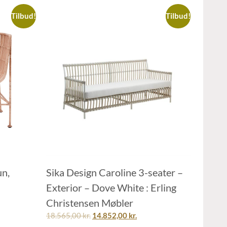
Tilbud!
Tilbud!
un,
Sika Design Caroline 3-seater –
Exterior – Dove White : Erling
Christensen Møbler
18.565,00
kr.
14.852,00
kr.