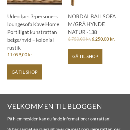
Udendørs 3-personers
NORDAL BALI SOFA
loungesofa Kave Home
M/GRÅ HYNDE
Portlligat kunstrattan
NATUR -138
beige/hvid – kolonial
6.750,00
kr.
6.250,00
kr.
rustik
11.099,00
kr.
GÅ TIL SHOP
GÅ TIL SHOP
VELKOMMEN TIL BLOGGEN
På hjemmesiden kan du finde informationer om rattan!
Vi har samlet en oversigt over de mest populære rattan, der