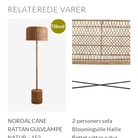
RELATEREDE VARER
Tilbud!
NORDAL CANE
2-personers sofa
RATTAN GULVLAMPE
Bloomingville Hallie
NATUR – 152
flettet rattan natur