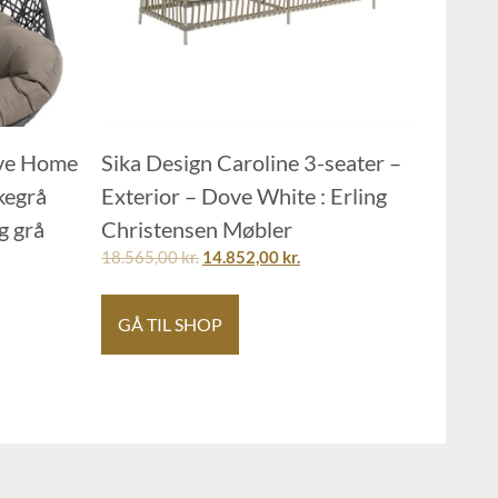
ve Home
Sika Design Caroline 3-seater –
kegrå
Exterior – Dove White : Erling
g grå
Christensen Møbler
18.565,00
kr.
14.852,00
kr.
GÅ TIL SHOP