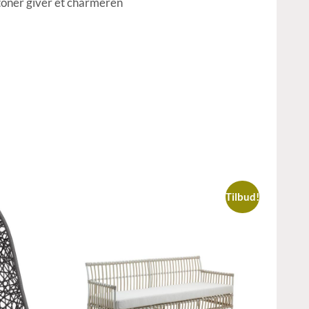
toner giver et charmeren
Tilbud!