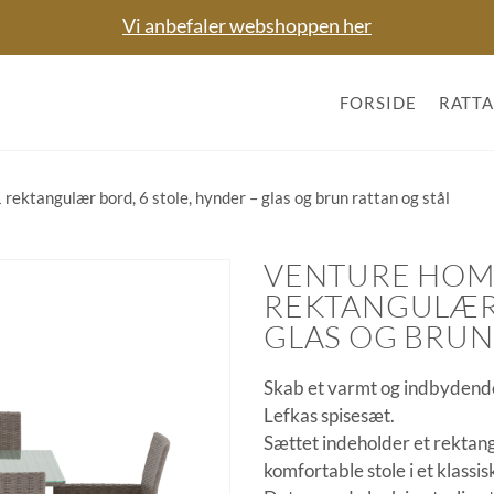
Vi anbefaler webshoppen her
FORSIDE
RATT
tangulær bord, 6 stole, hynder – glas og brun rattan og stål
VENTURE HOME
REKTANGULÆR 
GLAS OG BRUN
Skab et varmt og indbydend
Lefkas spisesæt.
Sættet indeholder et rektang
komfortable stole i et klassis