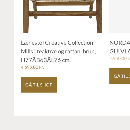
Lænestol Creative Collection
NORDA
Mills i teaktræ og rattan, brun,
GULVLA
4.950,00
k
H77ÃB63ÃL76 cm
4.699,00
kr.
GÅ TIL
GÅ TIL SHOP