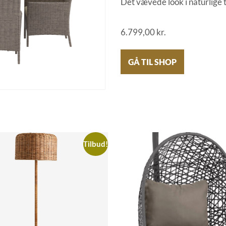
Det vævede look i naturlige 
6.799,00
kr.
GÅ TIL SHOP
Tilbud!