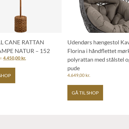
L CANE RATTAN
Udendørs hængestol Ka
MPE NATUR – 152
Florina i håndflettet mør
r.
4.450,00
kr.
polyrattan med stålstel o
pude
 SHOP
4.649,00
kr.
GÅ TIL SHOP