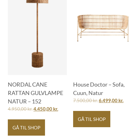
NORDAL CANE
House Doctor – Sofa,
RATTAN GULVLAMPE
Cuun, Natur
NATUR – 152
7.500,00
kr.
6.499,00
kr.
4.950,00
kr.
4.450,00
kr.
GÅ TIL SHOP
GÅ TIL SHOP