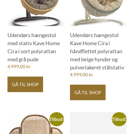
Udendørs hængestol
Udendørs hængestol
med stativ Kave Home
Kave Home Cira i
Cira i sort polyrattan
håndflettet polyrattan
med grå pude
med beige hynder og
4.999,00
kr.
pulverlakeret stålstativ
4.999,00
kr.
GÅ TIL SHOP
GÅ TIL SHOP
Tilbud!
Tilbud!