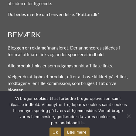
af siden eller lignende.
Du bedes mærke din henvendelse: “Rattan.dk”
BEMÆRK
Bloggen er reklamefinansieret. Der annonceres således i
form af affiliate links og andet sponseret indhold.
Alle produktlinks er som udgangspunkt affiliate links.
Vælger du at købe et produkt, efter at have klikket på et link,
modtager vi en lille kommission, som bruges til at drive
bloggen.
Vi bruger cookies til at forbedre brugeroplevelsen samt
tilpasse indhold. Vi benytter trejdeparts cookies samt cookies
til anonym sporing på tværs af hjemmesider. Ved at bruge
vores hjemmeside, godkender du vores cookie- og
Forside
Om / Kontakt
Betingelser
persondatapolitik.
© 2026 Lytt Digital ApS
Ok
Læs mere