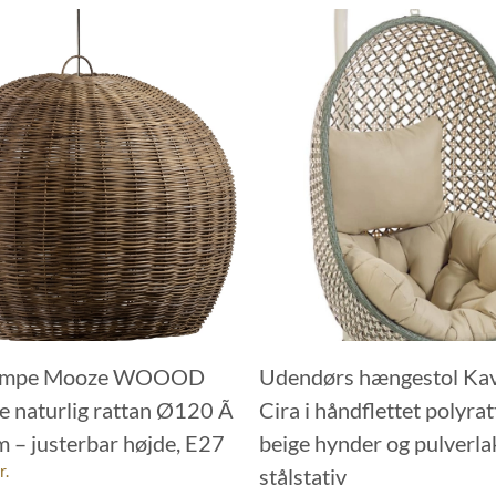
ampe Mooze WOOOD
Udendørs hængestol Ka
e naturlig rattan Ø120 Ã
Cira i håndflettet polyra
 – justerbar højde, E27
beige hynder og pulverla
r.
stålstativ