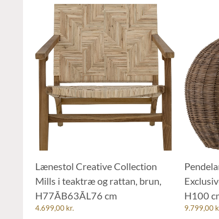
Lænestol Creative Collection
Pendel
Mills i teaktræ og rattan, brun,
Exclusiv
H77ÃB63ÃL76 cm
H100 cm
4.699,00
kr.
9.799,00
k