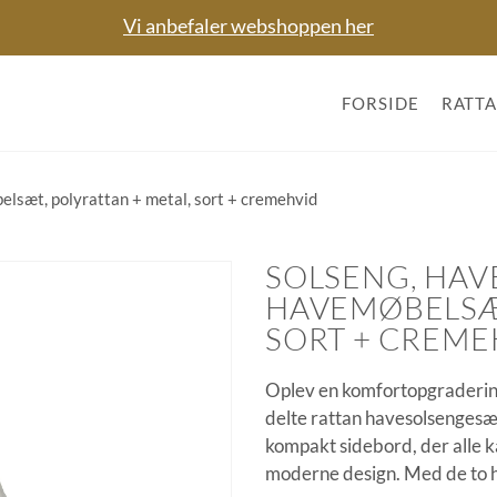
Vi anbefaler webshoppen her
FORSIDE
RATT
belsæt, polyrattan + metal, sort + cremehvid
SOLSENG, HAVE
HAVEMØBELSÆT
SORT + CREME
Oplev en komfortopgraderin
delte rattan havesolsengesæt
kompakt sidebord, der alle k
moderne design. Med de to h