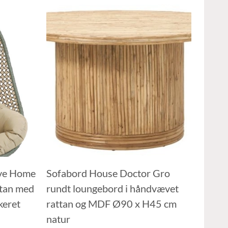
ve Home
Sofabord House Doctor Gro
ttan med
rundt loungebord i håndvævet
keret
rattan og MDF Ø90 x H45 cm
natur