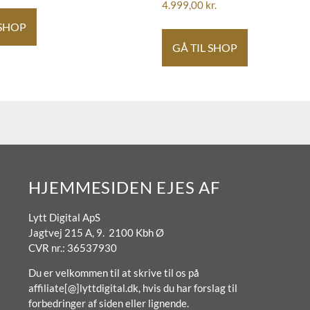
4.999,00
kr.
 SHOP
GÅ TIL SHOP
HJEMMESIDEN EJES AF
Lytt Digital ApS
Jagtvej 215 A, 9. 2100 Kbh Ø
CVR nr.: 36537930
Du er velkommen til at skrive til os på
affiliate[@]lyttdigital.dk, hvis du har forslag til
forbedringer af siden eller lignende.