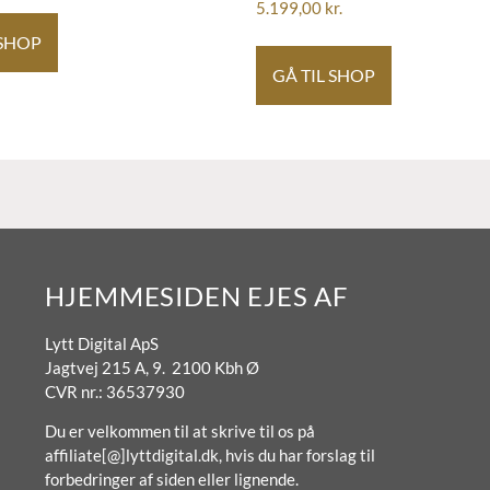
5.199,00
kr.
 SHOP
GÅ TIL SHOP
HJEMMESIDEN EJES AF
Lytt Digital ApS
Jagtvej 215 A, 9. 2100 Kbh Ø
CVR nr.: 36537930
Du er velkommen til at skrive til os på
affiliate[@]lyttdigital.dk, hvis du har forslag til
forbedringer af siden eller lignende.