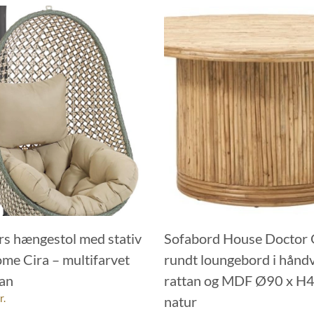
s hængestol med stativ
Sofabord House Doctor 
me Cira – multifarvet
rundt loungebord i hånd
tan
rattan og MDF Ø90 x H
r.
natur