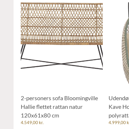
2-personers sofa Bloomingville
Udendør
Hallie flettet rattan natur
Kave Ho
120x61x80 cm
polyrat
4.549,00
kr.
4.999,00
k