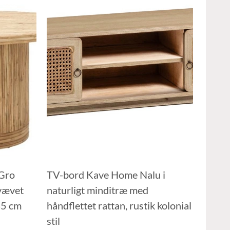
Gro
TV-bord Kave Home Nalu i
vævet
naturligt minditræ med
45 cm
håndflettet rattan, rustik kolonial
stil