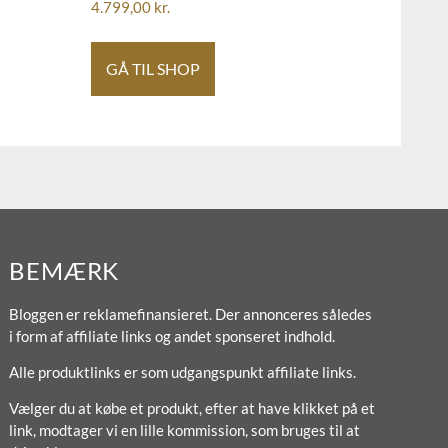
4.799,00
kr.
GÅ TIL SHOP
BEMÆRK
Bloggen er reklamefinansieret. Der annonceres således
i form af affiliate links og andet sponseret indhold.
Alle produktlinks er som udgangspunkt affiliate links.
Vælger du at købe et produkt, efter at have klikket på et
link, modtager vi en lille kommission, som bruges til at