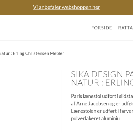
Vi anbefaler webshoppen her
FORSIDE
RATT
Natur : Erling Christensen Møbler
SIKA DESIGN P
NATUR : ERLI
Paris lænestol udført i slids
af Arne Jacobsen og er udfør
Lænestolen er udført i farven
pulverlakeret aluminiu