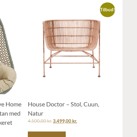
Tilbud!
ve Home
House Doctor – Stol, Cuun,
ttan med
Natur
4.500,00
kr.
3.499,00
kr.
keret