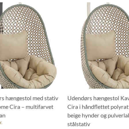
s hængestol med stativ
Udendørs hængestol Ka
me Cira – multifarvet
Cira i håndflettet polyra
tan
beige hynder og pulverla
r.
stålstativ