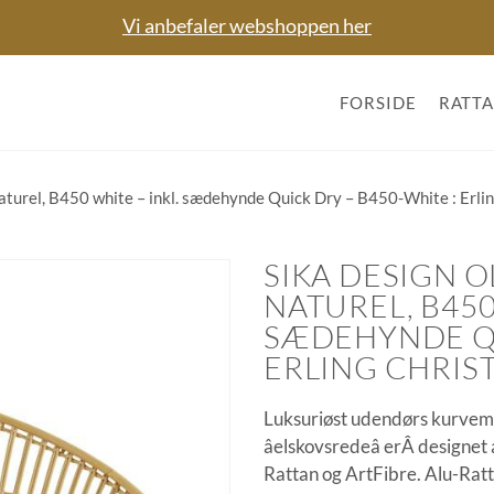
Vi anbefaler webshoppen her
FORSIDE
RATT
aturel, B450 white – inkl. sædehynde Quick Dry – B450-White : Erli
SIKA DESIGN O
NATUREL, B450
SÆDEHYNDE QU
ERLING CHRIS
Luksuriøst udendørs kurvem
âelskovsredeâ erÂ designet
Rattan og ArtFibre. Alu-Rat