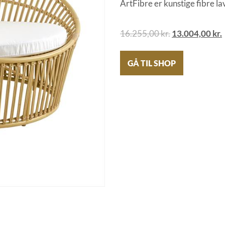
ArtFibre er kunstige fibre la
16.255,00
kr.
13.004,00
kr.
GÅ TIL SHOP