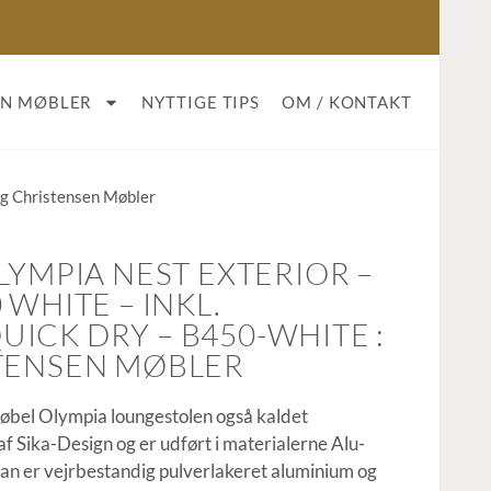
AN MØBLER
NYTTIGE TIPS
OM / KONTAKT
ng Christensen Møbler
LYMPIA NEST EXTERIOR –
 WHITE – INKL.
ICK DRY – B450-WHITE :
TENSEN MØBLER
øbel Olympia loungestolen også kaldet
 af Sika-Design og er udført i materialerne Alu-
tan er vejrbestandig pulverlakeret aluminium og