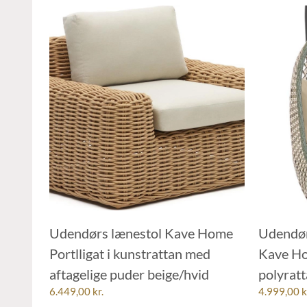
Udendørs lænestol Kave Home
Udendør
Portlligat i kunstrattan med
Kave Ho
aftagelige puder beige/hvid
polyrat
6.449,00
kr.
4.999,00
k