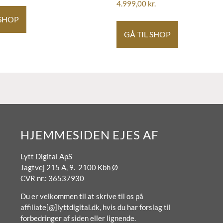
4.999,00
kr.
 SHOP
GÅ TIL SHOP
HJEMMESIDEN EJES AF
Lytt Digital ApS
Jagtvej 215 A, 9. 2100 Kbh Ø
CVR nr.: 36537930
Du er velkommen til at skrive til os på
affiliate[@]lyttdigital.dk, hvis du har forslag til
forbedringer af siden eller lignende.