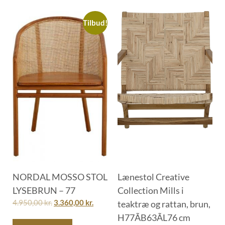
Tilbud!
NORDAL MOSSO STOL
Lænestol Creative
LYSEBRUN – 77
Collection Mills i
4.950,00
kr.
3.360,00
kr.
teaktræ og rattan, brun,
H77ÃB63ÃL76 cm