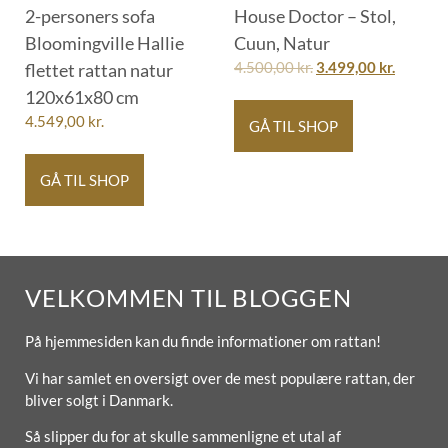
2-personers sofa
House Doctor – Stol,
Bloomingville Hallie
Cuun, Natur
flettet rattan natur
4.500,00
kr.
3.499,00
kr.
120x61x80 cm
4.549,00
kr.
GÅ TIL SHOP
GÅ TIL SHOP
VELKOMMEN TIL BLOGGEN
På hjemmesiden kan du finde informationer om rattan!
Vi har samlet en oversigt over de mest populære rattan, der
bliver solgt i Danmark.
Så slipper du for at skulle sammenligne et utal af