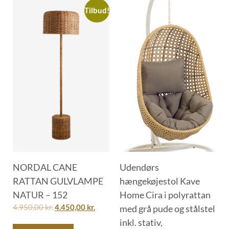
Tilbud!
NORDAL CANE
Udendørs
RATTAN GULVLAMPE
hængekøjestol Kave
NATUR – 152
Home Cira i polyrattan
4.950,00
kr.
4.450,00
kr.
med grå pude og stålstel
inkl. stativ,