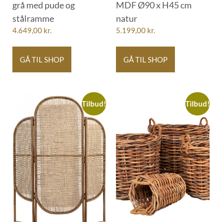
grå med pude og
MDF Ø90 x H45 cm
stålramme
natur
4.649,00
kr.
5.199,00
kr.
GÅ TIL SHOP
GÅ TIL SHOP
Tilbud!
Tilbud!