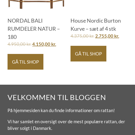
NORDAL BALI
House Nordic Burton
RUMDELER NATUR –
Kurve – sæt af 4 stk
180
4.375,00
kr.
2.755,00
kr.
4.950,00
kr.
4.150,00
kr.
GÅ TIL SHOP
GÅ TIL SHOP
VELKOMMEN TIL BLOGGEN
På hjemmesiden kan du finde informationer om rattan!
Vi har samlet en oversigt over de mest populære rattan, der
bliver solgt i Danmark.