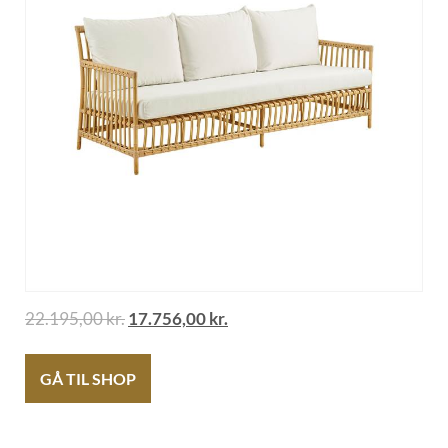
22.195,00
kr.
17.756,00
kr.
GÅ TIL SHOP