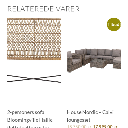
RELATEREDE VARER
Tilbud!
2-personers sofa
House Nordic – Calvi
Bloomingville Hallie
loungesæt
flettet rattan natur
18.750,00
kr.
17.999,00
kr.