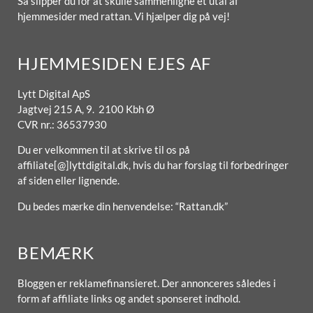
Så slipper du for at skulle sammenligne et utal af
hjemmesider med rattan. Vi hjælper dig på vej!
HJEMMESIDEN EJES AF
Lytt Digital ApS
Jagtvej 215 A, 9. 2100 Kbh Ø
CVR nr.: 36537930
Du er velkommen til at skrive til os på
affiliate[@]lyttdigital.dk, hvis du har forslag til forbedringer
af siden eller lignende.
Du bedes mærke din henvendelse: “Rattan.dk”
BEMÆRK
Bloggen er reklamefinansieret. Der annonceres således i
form af affiliate links og andet sponseret indhold.