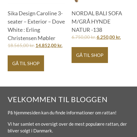
Sika Design Caroline 3-
NORDAL BALI SOFA
seater – Exterior – Dove
M/GRÅ HYNDE
White : Erling
NATUR -138
Christensen Møbler
6.750,00
kr.
6.250,00
kr.
18.565,00
kr.
14.852,00
kr.
GÅ TIL SHOP
GÅ TIL SHOP
VELKOMMEN TIL BLOGGEN
På hjemmesiden kan du finde informationer om rattan!
Vi har samlet en oversigt over de mest populære rattan, der
bliver solgt i Danmark.