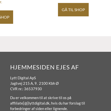
r.
GÅ TIL SHOP
 SHOP
HJEMMESIDEN EJES AF
Lytt Digital ApS
Jagtvej 215 A, 9. 2100 Kbh Ø
CVR nr.: 36537930
Du er velkommen til at skrive til os på
affiliate[@]lyttdigital.dk, hvis du har forslag til
forbedringer af siden eller lignende.