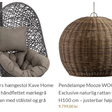
s hængestol Kave Home
Pendelampe Mooze W
i håndflettet mørkegrå
Exclusive naturlig rattan
an med stålstel og grå
H100 cm – justerbar høj
9.799,00
kr.