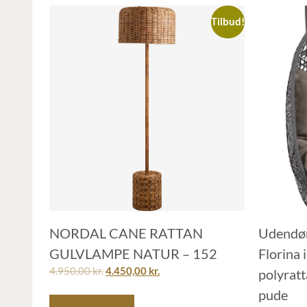
Tilbud!
NORDAL CANE RATTAN
Udendør
GULVLAMPE NATUR – 152
Florina 
4.950,00
kr.
4.450,00
kr.
polyratt
pude