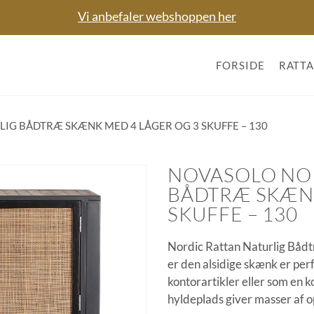
Vi anbefaler webshoppen her
FORSIDE
RATT
IG BÅDTRÆ SKÆNK MED 4 LÅGER OG 3 SKUFFE – 130
NOVASOLO NOR
BÅDTRÆ SKÆNK
SKUFFE – 130
Nordic Rattan Naturlig Bådt
er den alsidige skænk er perf
kontorartikler eller som en
hyldeplads giver masser af