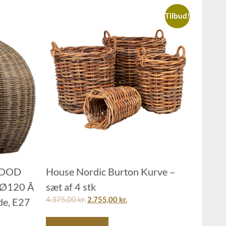
Tilbud!
OOOD
House Nordic Burton Kurve –
 Ø120 Ã
sæt af 4 stk
4.375,00
kr.
2.755,00
kr.
de, E27