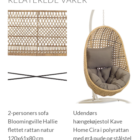
2-personers sofa
Udendørs
Bloomingville Hallie
hængekøjestol Kave
flettet rattan natur
Home Cira i polyrattan
120x61x80 cm
med grå pude og stålstel