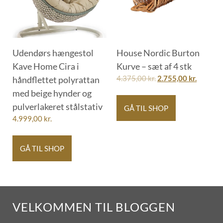
Udendørs hængestol
House Nordic Burton
Kave Home Cira i
Kurve – sæt af 4 stk
håndflettet polyrattan
4.375,00
kr.
2.755,00
kr.
med beige hynder og
pulverlakeret stålstativ
GÅ TIL SHOP
4.999,00
kr.
GÅ TIL SHOP
VELKOMMEN TIL BLOGGEN