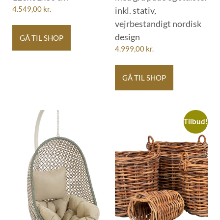
4.549,00
kr.
inkl. stativ,
vejrbestandigt nordisk
design
GÅ TIL SHOP
4.999,00
kr.
GÅ TIL SHOP
Tilbud!