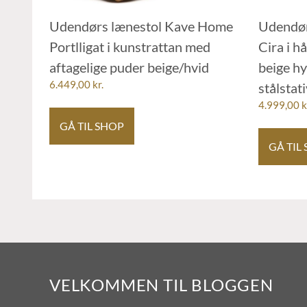
Udendørs lænestol Kave Home
Udendør
Portlligat i kunstrattan med
Cira i h
aftagelige puder beige/hvid
beige hy
6.449,00
kr.
stålstat
4.999,00
k
GÅ TIL SHOP
GÅ TIL
VELKOMMEN TIL BLOGGEN