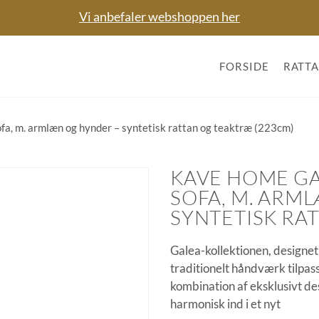
Vi anbefaler webshoppen her
FORSIDE
RATT
a, m. armlæn og hynder – syntetisk rattan og teaktræ (223cm)
KAVE HOME GA
SOFA, M. ARM
SYNTETISK RA
Galea-kollektionen, designet
traditionelt håndværk tilpas
kombination af eksklusivt des
harmonisk ind i et nyt