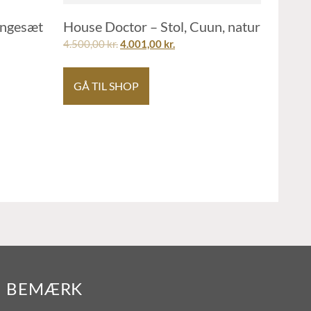
ungesæt
House Doctor – Stol, Cuun, natur
4.500,00
kr.
4.001,00
kr.
GÅ TIL SHOP
BEMÆRK