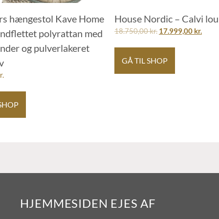
s hængestol Kave Home
House Nordic – Calvi lo
18.750,00
kr.
17.999,00
kr.
åndflettet polyrattan med
nder og pulverlakeret
GÅ TIL SHOP
iv
r.
 SHOP
HJEMMESIDEN EJES AF