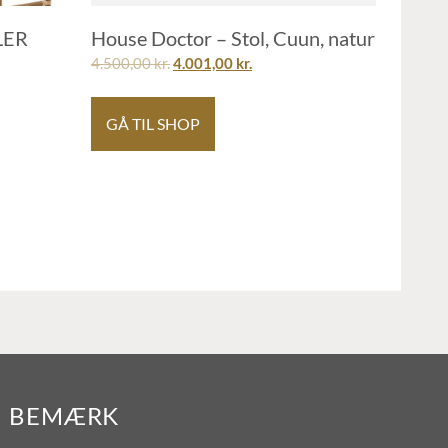
LER
House Doctor – Stol, Cuun, natur
4.500,00
kr.
4.001,00
kr.
GÅ TIL SHOP
BEMÆRK