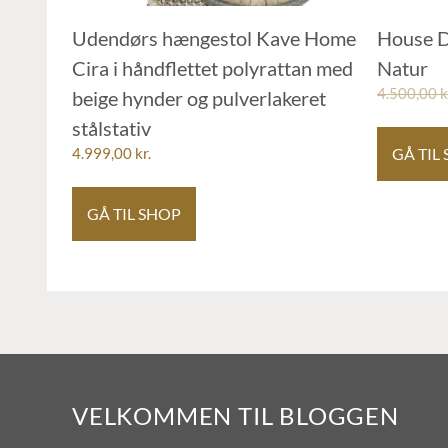
Udendørs hængestol Kave Home
House D
Cira i håndflettet polyrattan med
Natur
4.500,00
k
beige hynder og pulverlakeret
stålstativ
GÅ TIL
4.999,00
kr.
GÅ TIL SHOP
VELKOMMEN TIL BLOGGEN