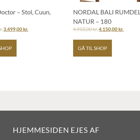
octor – Stol, Cuun,
NORDAL BALI RUMDE
NATUR – 180
r.
3.499,00
kr.
4.950,00
kr.
4.150,00
kr.
 SHOP
GÅ TIL SHOP
HJEMMESIDEN EJES AF