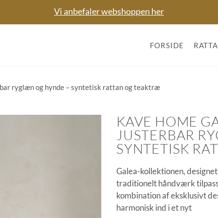
Vi anbefaler webshoppen her
FORSIDE
RATT
bar ryglæn og hynde – syntetisk rattan og teaktræ
KAVE HOME GAL
JUSTERBAR RY
SYNTETISK RA
Galea-kollektionen, designet
traditionelt håndværk tilpas
kombination af eksklusivt des
harmonisk ind i et nyt