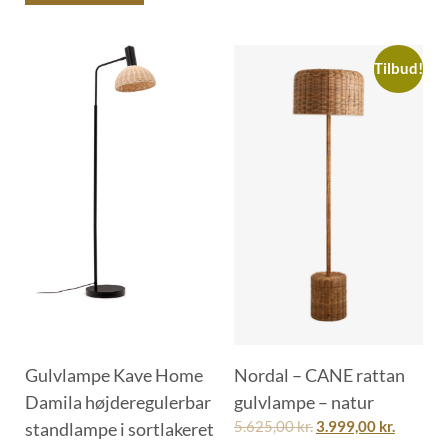
Tilbud!
Gulvlampe Kave Home
Nordal – CANE rattan
Damila højderegulerbar
gulvlampe – natur
standlampe i sortlakeret
5.625,00
kr.
3.999,00
kr.