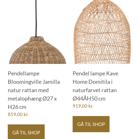
Pendellampe
Pendel lampe Kave
Bloomingville Jamilla
Home Domitila i
natur rattan med
naturfarvet rattan
metalophæng Ø27 x
Ø44ÃH50 cm
H26 cm
919,00
kr.
859,00
kr.
GÅ TIL SHOP
GÅ TIL SHOP