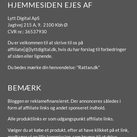
HJEMMESIDEN EJES AF
Lytt Digital ApS
Jagtvej 215 A, 9. 2100 Kbh Ø
CVR nr.: 36537930
Du er velkommen til at skrive til os på
affiliate[@]lyttdigital.dk, hvis du har forslag til forbedringer
af siden eller lignende.
Du bedes mærke din henvendelse: “Rattan.dk”
BEMÆRK
Bloggen er reklamefinansieret. Der annonceres således i
form af affiliate links og andet sponseret indhold.
Alle produktlinks er som udgangspunkt affiliate links.
Vælger du at købe et produkt, efter at have klikket på et link,
modtager vi en lille kommission, som bruges til at drive