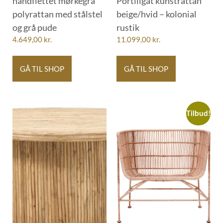
håndflettet mørkegrå
Portlligat kunstrattan
polyrattan med stålstel
beige/hvid – kolonial
og grå pude
rustik
4.649,00
kr.
11.099,00
kr.
GÅ TIL SHOP
GÅ TIL SHOP
Tilbud!