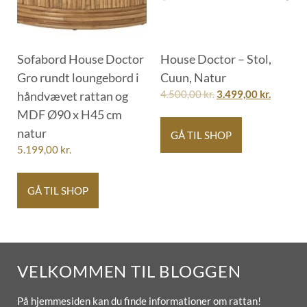
Sofabord House Doctor
House Doctor – Stol,
Gro rundt loungebord i
Cuun, Natur
håndvævet rattan og
4.500,00
kr.
3.499,00
kr.
MDF Ø90 x H45 cm
natur
GÅ TIL SHOP
5.199,00
kr.
GÅ TIL SHOP
VELKOMMEN TIL BLOGGEN
På hjemmesiden kan du finde informationer om rattan!