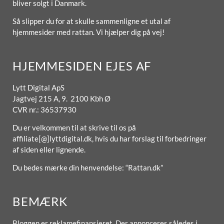
bliver solgt i Danmark.
Så slipper du for at skulle sammenligne et utal af
hjemmesider med rattan. Vi hjælper dig på vej!
HJEMMESIDEN EJES AF
Lytt Digital ApS
Jagtvej 215 A, 9. 2100 Kbh Ø
CVR nr.: 36537930
Du er velkommen til at skrive til os på
affiliate[@]lyttdigital.dk, hvis du har forslag til forbedringer
af siden eller lignende.
Du bedes mærke din henvendelse: “Rattan.dk”
BEMÆRK
Bloggen er reklamefinansieret. Der annonceres således i