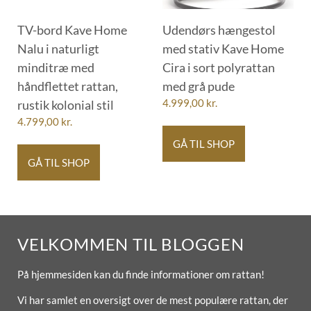
TV-bord Kave Home
Udendørs hængestol
Nalu i naturligt
med stativ Kave Home
minditræ med
Cira i sort polyrattan
håndflettet rattan,
med grå pude
rustik kolonial stil
4.999,00
kr.
4.799,00
kr.
GÅ TIL SHOP
GÅ TIL SHOP
VELKOMMEN TIL BLOGGEN
På hjemmesiden kan du finde informationer om rattan!
Vi har samlet en oversigt over de mest populære rattan, der