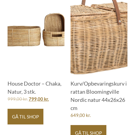
House Doctor – Chaka,
Kurv/Opbevaringskurv i
Natur, 3 stk.
rattan Bloomingville
999,00
kr.
799,00
kr.
Nordic natur 44x26x26
cm
649,00
kr.
GÅ TIL SHOP
GÅ TIL SHOP