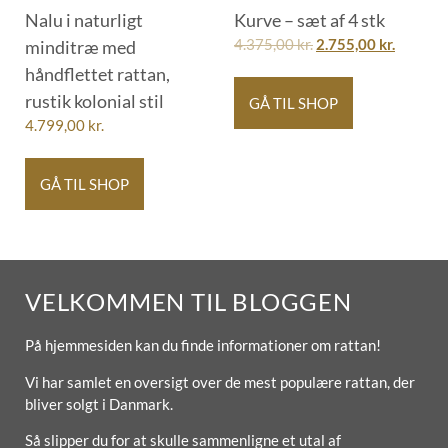
Nalu i naturligt
Kurve – sæt af 4 stk
minditræ med
4.375,00
kr.
2.755,00
kr.
håndflettet rattan,
rustik kolonial stil
GÅ TIL SHOP
4.799,00
kr.
GÅ TIL SHOP
VELKOMMEN TIL BLOGGEN
På hjemmesiden kan du finde informationer om rattan!
Vi har samlet en oversigt over de mest populære rattan, der
bliver solgt i Danmark.
Så slipper du for at skulle sammenligne et utal af