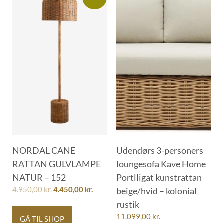
NORDAL CANE
Udendørs 3-personers
RATTAN GULVLAMPE
loungesofa Kave Home
NATUR – 152
Portlligat kunstrattan
4.950,00
kr.
4.450,00
kr.
beige/hvid – kolonial
rustik
11.099,00
kr.
GÅ TIL SHOP